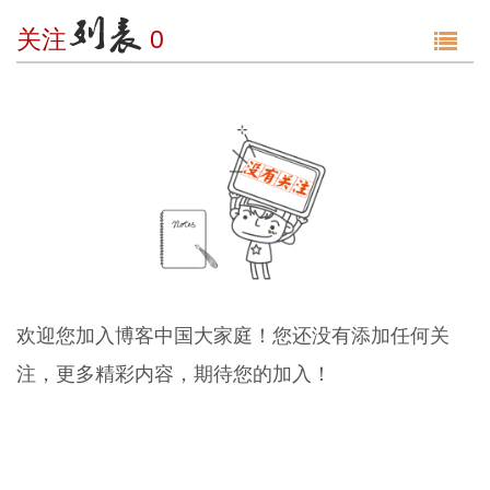
g
关注
0
g
l
e
n
a
v
i
g
a
t
i
o
n
欢迎您加入博客中国大家庭！您还没有添加任何关
注，更多精彩内容，期待您的加入！