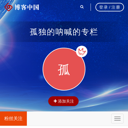
登录
/
注册
孤独的呐喊的专栏
孤
添加关注
粉丝关注
T
o